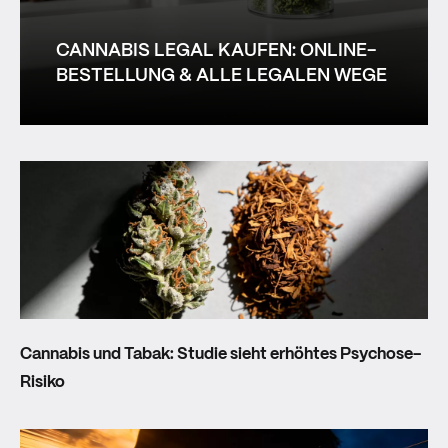
CANNABIS LEGAL KAUFEN: ONLINE-
BESTELLUNG & ALLE LEGALEN WEGE
MEHR ALS NUR CANNABI
Cannabis und Tabak: Studie sieht erhöhtes Psychose-
Risiko
- WAS HEISST DAS E
IGENTLICH?