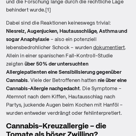
und die Forschung lange durch die rechtliche Lage
behindert wurde.[1]
Dabei sind die Reaktionen keineswegs trivial:
Niesreiz, Augenjucken, Hautausschläge, Asthma und
sogar Anaphylaxie
– also ein potenziell
lebensbedrohlicher Schock – wurden
dokumentiert
.
Allein in einer spanischen Fall-Kontroll-Studie
zeigten
über 50 % der untersuchten
Allergiepatienten eine Sensibilisierung gegenüber
Cannabis
. Viele der Betroffenen hatten
nie über eine
Cannabis-Allergie nachgedacht
. Die Symptome –
Atemnot nach dem Kiffen, Hautausschlag nach
Partys, juckende Augen beim Kochen mit Hanföl –
wurden entweder verdrängt oder fehlinterpretiert.
Cannabis-Kreuzallergie – die
Tomate als böser Zwilling?