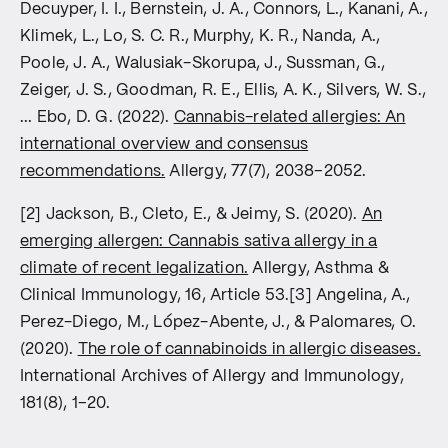
Gleichzeitig beobachten Allergolog:innen einen Anstieg
Sie können zwar bei empfindlichen Personen Reizungen
Decuyper, I. I., Bernstein, J. A., Connors, L., Kanani, A.,
beruflich bedingter Sensibilisierungen, etwa bei Personen,
oder Kopfschmerzen verursachen, gelten aber nicht als
Klimek, L., Lo, S. C. R., Murphy, K. R., Nanda, A.,
die im Anbau oder in der Verarbeitung von Cannabis tätig
Allergene im engeren Sinne. Anders sieht es aus beim
Poole, J. A., Walusiak-Skorupa, J., Sussman, G.,
sind. Mit der fortschreitenden Legalisierung weltweit
Einatmen von Cannabisrauch, Pollen oder Pflanzenstaub.
dürfte auch die Zahl der diagnostizierten Fälle weiter
Zeiger, J. S., Goodman, R. E., Ellis, A. K., Silvers, W. S.,
Diese enthalten Proteine – insbesondere das Allergen Can
zunehmen. Die medizinische Forschung steht hier noch am
s 3 – die sehr wohl eine Immunreaktion hervorrufen
... Ebo, D. G. (2022).
Cannabis-related allergies: An
Anfang.[2]
können. In Studien wurden allergische Symptome wie
international overview and consensus
Niesen, juckende Augen, Husten oder sogar
recommendations.
Allergy, 77(7), 2038–2052.
Asthmaanfälle nach passiver Inhalation beschrieben.
Besonders gefährdet sind Personen mit bestehenden
[2] Jackson, B., Cleto, E., & Jeimy, S. (2020).
An
Pollen- oder Nahrungsmittelallergien. Kurz gesagt: Der
typische Cannabisgeruch selbst macht nicht allergisch –
emerging allergen: Cannabis sativa allergy in a
aber das, was mit dem Geruch in der Luft liegt, kann sehr
climate of recent legalization.
Allergy, Asthma &
wohl allergische Reaktionen auslösen.
Clinical Immunology, 16, Article 53.[3] Angelina, A.,
Perez-Diego, M., López-Abente, J., & Palomares, O.
(2020).
The role of cannabinoids in allergic diseases.
International Archives of Allergy and Immunology,
181(8), 1–20.