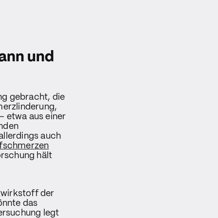
kann und
ng gebracht, die
merzlinderung,
 etwa aus einer
inden
allerdings auch
fschmerzen
orschung hält
wirkstoff der
könnte das
ersuchung legt