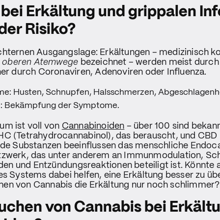
bei Erkältung und grippalen Inf
er Risiko?
chternen Ausgangslage: Erkältungen – medizinisch ko
der oberen Atemwege
bezeichnet – werden meist durch
ner durch Coronaviren, Adenoviren oder Influenza.
e: Husten, Schnupfen, Halsschmerzen, Abgeschlagenhe
e: Bekämpfung der Symptome.
um ist voll von
Cannabinoiden
– über 100 sind bekann
HC (Tetrahydrocannabinol), das berauscht, und CBD 
eide Substanzen beeinflussen das menschliche Endoc
tzwerk, das unter anderem an Immunmodulation, Schl
n und Entzündungsreaktionen beteiligt ist. Könnte a
es Systems dabei helfen, eine Erkältung besser zu ü
en von Cannabis die Erkältung nur noch schlimmer?
auchen von Cannabis bei Erkält