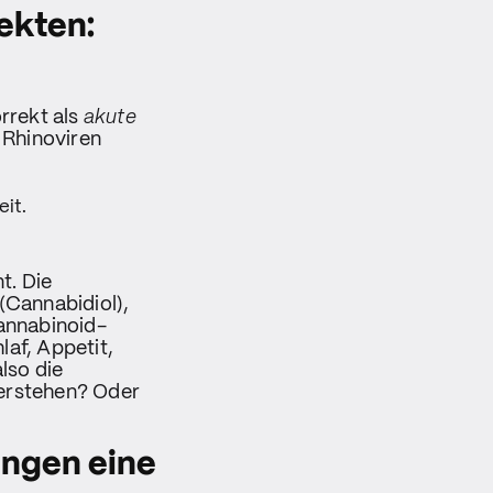
ekten:
rrekt als
akute
 Rhinoviren
it.
t. Die
(Cannabidiol),
annabinoid-
af, Appetit,
lso die
berstehen? Oder
ungen eine