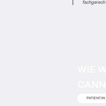
fachgerecht
WIE 
CANN
PATIENT:I