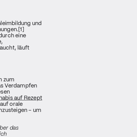
hleimbildung und
ungen.[1]
durch eine
e,
ucht, läuft
ch zum
das Verdampfen
esen
abis auf Rezept
auf orale
mzusteigen – um
ber das
ich