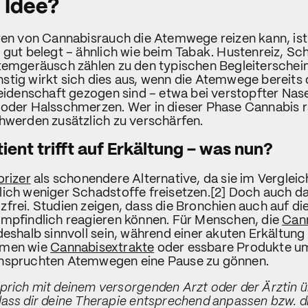
 Idee?
ren von Cannabisrauch die Atemwege reizen kann, ist
 gut belegt – ähnlich wie beim Tabak. Hustenreiz, Sc
temgeräusch zählen zu den typischen Begleiterschein
tig wirkt sich dies aus, wenn die Atemwege bereits 
leidenschaft gezogen sind – etwa bei verstopfter Nas
oder Halsschmerzen. Wer in dieser Phase Cannabis ra
hwerden zusätzlich zu verschärfen.
ent trifft auf Erkältung – was nun?
rizer
als schonendere Alternative, da sie im Verglei
lich weniger Schadstoffe freisetzen.[2] Doch auch 
reizfrei. Studien zeigen, dass die Bronchien auch auf di
empfindlich reagieren können. Für Menschen, die
Cann
deshalb sinnvoll sein, während einer akuten Erkältung 
rmen wie
Cannabisextrakte
oder essbare Produkte u
nspruchten Atemwegen eine Pause zu gönnen.
rich mit deinem versorgenden Arzt oder der Ärztin ü
ass dir deine Therapie entsprechend anpassen bzw. d