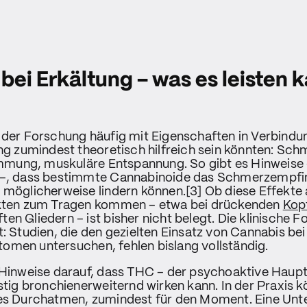
bei Erkältung – was es leisten 
 der Forschung häufig mit Eigenschaften in Verbindu
ung zumindest theoretisch hilfreich sein könnten: Sch
ung, muskuläre Entspannung. So gibt es Hinweise –
 –, dass bestimmte Cannabinoide das Schmerzempf
 möglicherweise lindern können.[3] Ob diese Effekte 
ekten zum Tragen kommen – etwa bei drückenden
Kop
en Gliedern – ist bisher nicht belegt. Die klinische F
t: Studien, die den gezielten Einsatz von Cannabis bei
omen untersuchen, fehlen bislang vollständig.
 Hinweise darauf, dass THC – der psychoaktive Haupt
istig bronchienerweiternd wirken kann. In der Praxis 
res Durchatmen, zumindest für den Moment. Eine Unt