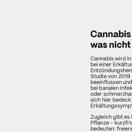
Cannabis 
was nicht
Cannabis wird in
bei einer Erkält
Entzündungshemm
Studie von 2019
beeinflussen und
bei banalen Inf
oder schmerzhaft
sich hier bedeck
Erkältungssympt
Zugleich gibt es
Pflanze – kurzfr
bedeuten: freie