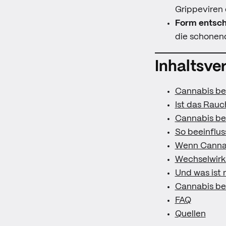
Grippeviren 
Form entsch
die schonend
Inhaltsve
Cannabis bei
Ist das Rauc
Cannabis bei
So beeinflu
Wenn Cannabi
Wechselwirk
Und was ist
Cannabis bei
FAQ
Quellen