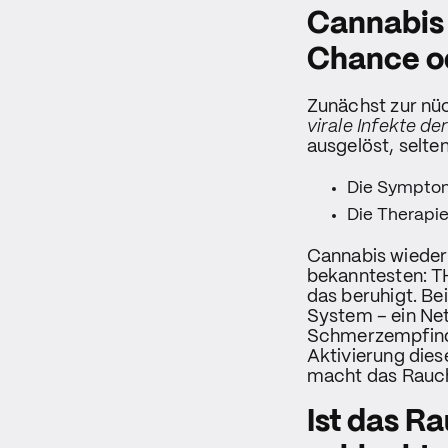
Cannabis 
Chance od
Zunächst zur nü
virale Infekte 
ausgelöst, selte
Die Symptom
Die Therapi
Cannabis wieder
bekanntesten: T
das beruhigt. B
System – ein Ne
Schmerzempfinde
Aktivierung dies
macht das Rauch
Ist das R