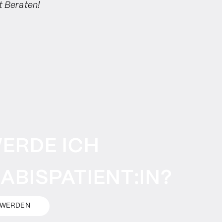
 Beraten!
WERDE ICH
ABISPATIENT:IN?
N WERDEN