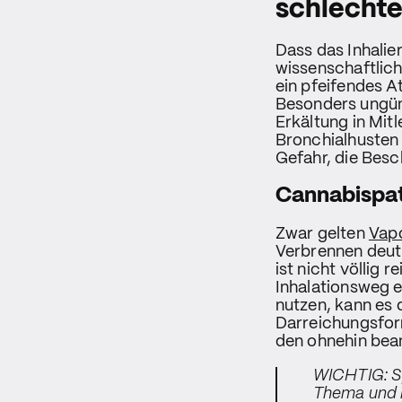
schlechte
Dass das Inhalie
wissenschaftlich
ein pfeifendes A
Besonders ungüns
Erkältung in Mit
Bronchialhusten 
Gefahr, die Besc
Cannabispati
Zwar gelten
Vapo
Verbrennen deut
ist nicht völlig 
Inhalationsweg 
nutzen, kann es 
Darreichungsfo
den ohnehin bea
WICHTIG: Sp
Thema und l