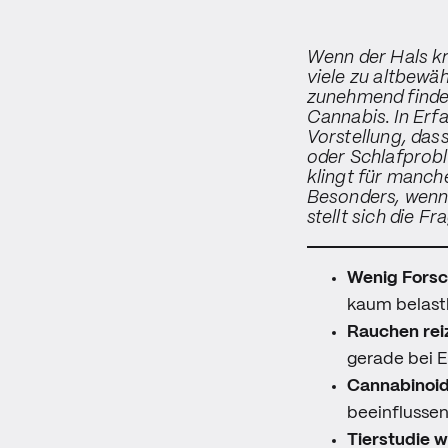
Wenn der Hals kr
viele zu altbewäh
zunehmend findet 
Cannabis. In Erf
Vorstellung, das
oder Schlafprobl
klingt für manch
Besonders, wenn 
stellt sich die 
Wenig Forsch
kaum belast
Rauchen reiz
gerade bei E
Cannabinoid
beeinflusse
Tierstudie w