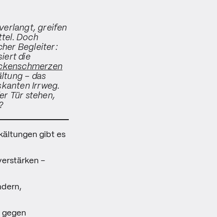
verlangt, greifen
ttel. Doch
cher Begleiter:
iert die
ckenschmerzen
ltung – das
skanten Irrweg.
er Tür stehen,
?
kältungen gibt es
erstärken –
ndern,
 gegen