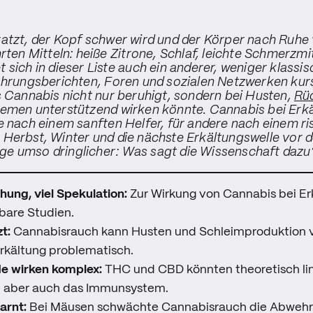
atzt, der Kopf schwer wird und der Körper nach Ruhe 
rten Mitteln: heiße Zitrone, Schlaf, leichte Schmerzmi
sich in dieser Liste auch ein anderer, weniger klassis
ahrungsberichten, Foren und sozialen Netzwerken kurs
s Cannabis nicht nur beruhigt, sondern bei Husten,
Rü
emen unterstützend wirken könnte. Cannabis bei Erkä
e nach einem sanften Helfer, für andere nach einem ri
Herbst, Winter und die nächste Erkältungswelle vor d
Frage umso dringlicher: Was sagt die Wissenschaft dazu
ung, viel Spekulation:
Zur Wirkung von Cannabis bei Er
bare Studien.
t:
Cannabisrauch kann Husten und Schleimproduktion v
rkältung problematisch.
e wirken komplex:
THC und CBD könnten theoretisch li
n aber auch das Immunsystem.
arnt:
Bei Mäusen schwächte Cannabisrauch die Abwehr