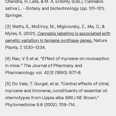
tatsächliche Cannabinoidprofil der jeweiligen Sorte oder
Chandra, H. Lata, & M. A. ElSohly (Eds.), Cannabis
Blüte.
sativa L. – Botany and biotechnology (pp. 101–121).
Springer.
[3] Watts, S., McElroy, M., Migicovsky, Z., Ma, C., &
Myles, S. (2021).
Cannabis labelling is associated with
genetic variation in terpene synthase genes.
Nature
Plants, 7, 1330–1334.
[4] Rao, V S et al. “Effect of myrcene on nociception
in mice.” The Journal of Pharmacy and
Pharmacology vol. 42,12 (1990): 877-8.
[5] Do Vale, T. Gurgel, et al. "Central effects of citral,
myrcene and limonene, constituents of essential oil
chemotypes from Lippia alba (Mill.) NE Brown."
Phytomedicine 9.8 (2002): 709-714.