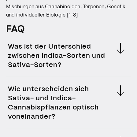
Mischungen aus Cannabinoiden, Terpenen, Genetik
und individueller Biologie.[1-3]
FAQ
Was ist der Unterschied
zwischen Indica-Sorten und
Sativa-Sorten?
Der Unterschied zwischen „Indica“- und „Sativa“-Sorten
basiert ursprünglich auf verschiedenen Cannabis-
Wie unterscheiden sich
Pflanzen aus Regionen wie Afghanistan beziehungsweise
Sativa- und Indica-
Indien und Südostasien.[2] Traditionell gelten Indica-
Sorten als eher beruhigend und körperlich entspannend,
Cannabispflanzen optisch
während Sativa-Sorten häufiger mit aktivierenden oder
voneinander?
energetischen Effekten verbunden werden. Moderne
Forschung zeigt jedoch, dass diese Einteilung
wissenschaftlich nur begrenzt aussagekräftig ist. Viele
Traditionell unterscheiden sich „Sativa“- und „Indica“-