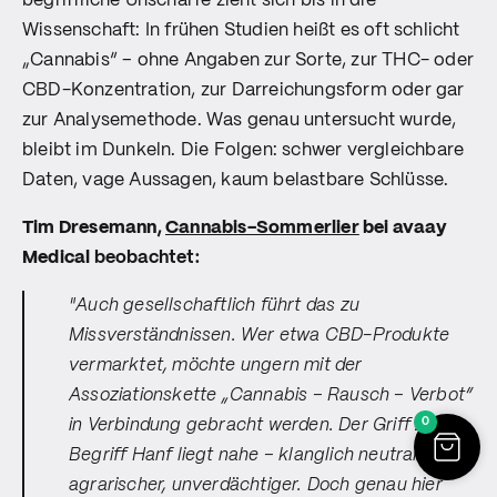
begriffliche Unschärfe zieht sich bis in die
Wissenschaft: In frühen Studien heißt es oft schlicht
„Cannabis“ – ohne Angaben zur Sorte, zur THC- oder
CBD-Konzentration, zur Darreichungsform oder gar
zur Analysemethode. Was genau untersucht wurde,
bleibt im Dunkeln. Die Folgen: schwer vergleichbare
Daten, vage Aussagen, kaum belastbare Schlüsse.
Tim Dresemann,
Cannabis-Sommerlier
bei avaay
Medical
beobachtet:
"Auch gesellschaftlich führt das zu
Missverständnissen. Wer etwa CBD-Produkte
vermarktet, möchte ungern mit der
Assoziationskette „Cannabis – Rausch – Verbot“
0
in Verbindung gebracht werden. Der Griff zum
Begriff
Hanf
liegt nahe – klanglich neutraler,
agrarischer, unverdächtiger. Doch genau hier