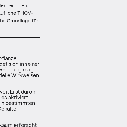
r Leitlinien.
äufliche THCV-
che Grundlage für
pflanze
et sich in seiner
Abweichung mag
ielle Wirkweisen
vor. Erst durch
 es aktiviert.
 in bestimmten
Gehalte
 kaum erforscht