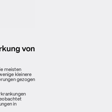
irkung von
ie meisten
enige kleinere
gerungen gezogen
erkrankungen
eobachtet
ungen in