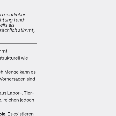
 rechtlicher
htung fand:
ils als
sächlich stimmt,
mmt
trukturell wie
ch Menge kann es
 Vorhersagen sind
us Labor-, Tier-
, reichen jedoch
ie.
Es existieren