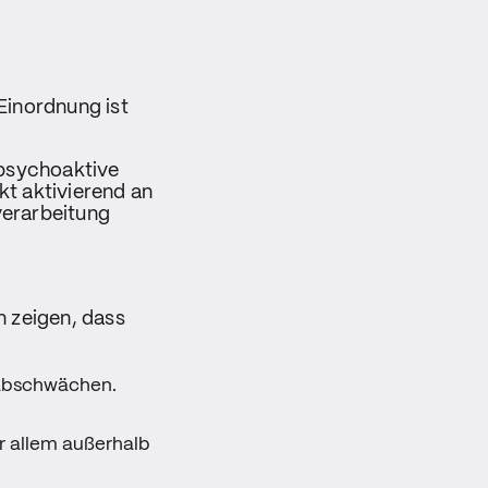
Einordnung ist
 psychoaktive
t aktivierend an
verarbeitung
n zeigen, dass
 abschwächen.
r allem außerhalb