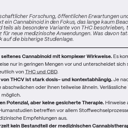
chaftlicher Forschung, öffentlichen Erwartungen und
kt ein Cannabinoid in den Fokus, das lange kaum Beac
teils als besondere Variante von THC beschrieben, te
z für neue medizinische Anwendungen. Was davon tat
ck auf die bisherige Studienlage.
n seltenes Cannabinoid mit komplexer Wirkweise.
Es ko
eise nur in geringen Mengen vor und unterscheidet sich s
eutlich von
THC und CBD
.
 von THCV ist stark dosis- und kontextabhängig.
Je na
abschwächen oder ihnen teilweise ähneln. Verlässliche
t möglich.
en Potenzial, aber keine gesicherte Therapie.
Hinweise a
Humanstudien betreffen vor allem Stoffwechselprozesse
dizinische Empfehlungen aus.
zeit kein Bestandteil der medizinischen Cannabistherap