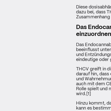
Diese dosisabhä
dazu bei, dass T
Zusammenhang mi
Das Endoca
einzuordnen 
Das Endocannabi
beeinflusst unt
und Entzündungs
eindeutige oder 
THCV greift in 
darauf hin, dass
und Wahrnehmun
auch mit dem CB2
Rolle spielt un
wird.[1]
Hinzu kommt, da
kann es bestimm