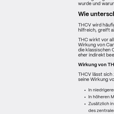
wurde und warum 
Wie untersc
THCV wird häufig
hilfreich, greift 
THC wirkt vor al
Wirkung von Cann
die klassischen
eher indirekt bee
Wirkung von TH
THCV lässt sich 
seine Wirkung v
In niedrige
In höheren M
Zusätzlich i
des zentrale