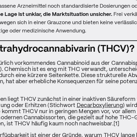
ssene Arzneimittel noch standardisierte Dosierungen ode
e Lage ist unklar, die Marktsituation unsicher.
Frei verk
egen sich in einer Grauzone und bieten keine verlässli
stige oder medizinische Anwendung.
etrahydrocannabivarin (THCV)?
türlich vorkommendes Cannabinoid aus der Cannabis
). Chemisch ist es eng mit THC verwandt, unterscheid
durch eine kürzere Seitenkette. Diese strukturelle 
n, hat aber erhebliche Konsequenzen für seine potenz
en liegt THCV zunächst in einer inaktiven Säureform 
rung oder Erhitzen (Stichwort
Decarboxylierung
) wird
e kommt THCV nur in geringen Mengen vor, vor allem
modernen Cannabissorten, die gezielt auf hohe THC-
n, ist THCV häufig kaum noch nachweisbar.[1]
erfügbarkeit ist einer der Gründe, warum THCV lange