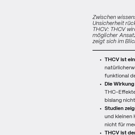
Zwischen wissens
Unsicherheit rüc
THCV: THCV wird 
möglicher Ansat
zeigt sich im Bli
THCV ist ei
natürlicherw
funktional d
Die Wirkung
THC-Effekte 
bislang nich
Studien zeig
und kleinen 
nicht für me
THCV ist der