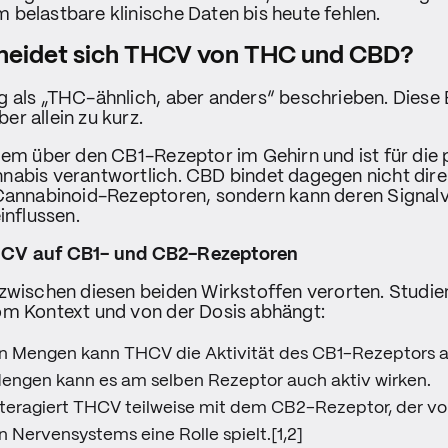
belastbare klinische Daten bis heute fehlen.
heidet sich THCV von THC und CBD?
 als „THC-ähnlich, aber anders“ beschrieben. Diese 
aber allein zu kurz.
lem über den CB1-Rezeptor im Gehirn und ist für die
abis verantwortlich. CBD bindet dagegen nicht direk
 Cannabinoid-Rezeptoren, sondern kann deren Signal
influssen.
CV auf CB1- und CB2-Rezeptoren
zwischen diesen beiden Wirkstoffen verorten. Studie
om Kontext und von der Dosis abhängt:
ren Mengen kann THCV die Aktivität des CB1-Rezeptors
engen kann es am selben Rezeptor auch aktiv wirken.
nteragiert THCV teilweise mit dem CB2-Rezeptor, der vo
n Nervensystems eine Rolle spielt.[1,2]