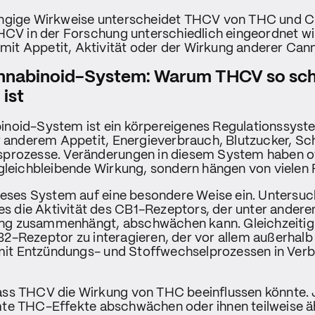
ngige Wirkweise unterscheidet THCV von THC und CB
HCV in der Forschung unterschiedlich eingeordnet wi
t Appetit, Aktivität oder der Wirkung anderer Cann
nnabinoid-System: Warum THCV so sc
ist
noid-System ist ein körpereigenes Regulationssyst
er anderem Appetit, Energieverbrauch, Blutzucker, 
prozesse. Veränderungen in diesem System haben of
gleichbleibende Wirkung, sondern hängen von vielen 
dieses System auf eine besondere Weise ein. Untersu
 es die Aktivität des CB1-Rezeptors, der unter ander
g zusammenhängt, abschwächen kann. Gleichzeitig
-Rezeptor zu interagieren, der vor allem außerhalb 
d mit Entzündungs- und Stoffwechselprozessen in Ver
ss THCV die Wirkung von THC beeinflussen könnte.
te THC-Effekte abschwächen oder ihnen teilweise ä