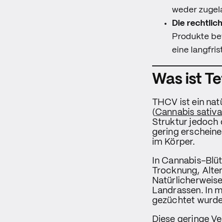
weder zugela
Die rechtlich
Produkte bew
eine langfri
Was ist T
THCV ist ein na
(
Cannabis sativa
Struktur jedoch 
gering erscheine
im Körper.
In Cannabis-Blüt
Trocknung, Alte
Natürlicherweis
Landrassen. In 
gezüchtet wurde
Diese geringe V