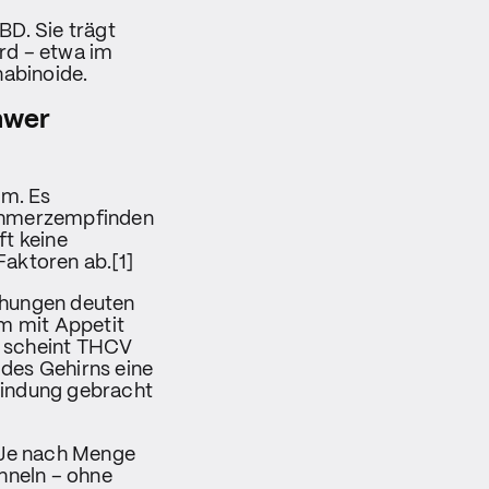
D. Sie trägt
rd – etwa im
abinoide.
hwer
em. Es
Schmerzempfinden
t keine
Faktoren ab.[1]
chungen deuten
em mit Appetit
 scheint THCV
des Gehirns eine
bindung gebracht
 Je nach Menge
hneln – ohne