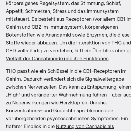
körpereigenes Regelsystem, das Stimmung, Schlaf,
Appetit, Schmerzen, Stress und das Immunsystem
mitsteuert. Es besteht aus Rezeptoren (vor allem CB1 i
Gehirn und CB2 im Immunsystem), körpereigenen
Botenstoffen wie Anandamid sowie Enzymen, die diese
Stoffe wieder abbauen. Um die Interaktion von THC un
CBD vollständig zu verstehen, hilft ein Überblick über
d
Vielfalt der Cannabinoide und ihre Funktionen
.
THC passt wie ein Schlüssel in die CB1-Rezeptoren im
Gehirn. Dadurch verändert sich die Signalweitergabe
zwischen Nervenzellen. Das kann zu Entspannung, eine
„High" und veränderter Wahrnehmung führen – aber au
zu Nebenwirkungen wie Herzklopfen, Unruhe,
Konzentrations- und Gedächtnisproblemen oder
vorübergehenden psychoseähnlichen Symptomen. Ein
tieferer Einblick in die
Nutzung von Cannabis als