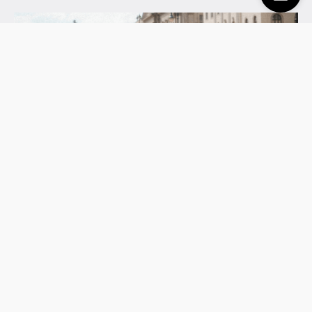
CANNABIS UND LGBTQ+ – SEIT 30 JAHREN EIN
GLÜCKLICHES PAAR
November 28
Quellen