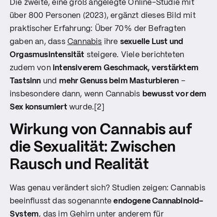
Die zweite, eine groß angelegte Online-Studie mit
über 800 Personen (2023), ergänzt dieses Bild mit
praktischer Erfahrung: Über 70 % der Befragten
gaben an, dass
Cannabis
ihre
sexuelle Lust und
Orgasmusintensität
steigere. Viele berichteten
zudem von
intensiverem Geschmack, verstärktem
Tastsinn
und
mehr Genuss beim Masturbieren
–
insbesondere dann, wenn Cannabis
bewusst vor dem
Sex konsumiert
wurde.[2]
Wirkung von Cannabis auf
die Sexualität: Zwischen
Rausch und Realität
Was genau verändert sich? Studien zeigen: Cannabis
beeinflusst das sogenannte
endogene Cannabinoid-
System
, das im Gehirn unter anderem für