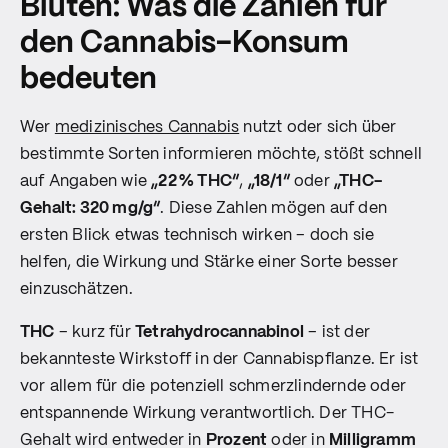
Blüten: Was die Zahlen für
den Cannabis-Konsum
bedeuten
Wer
medizinisches Cannabis
nutzt oder sich über
bestimmte Sorten informieren möchte, stößt schnell
auf Angaben wie
„22 % THC“
,
„18/1“
oder
„THC-
Gehalt: 320 mg/g“
. Diese Zahlen mögen auf den
ersten Blick etwas technisch wirken – doch sie
helfen, die Wirkung und Stärke einer Sorte besser
einzuschätzen.
THC
– kurz für
Tetrahydrocannabinol
– ist der
bekannteste Wirkstoff in der Cannabispflanze. Er ist
vor allem für die potenziell schmerzlindernde oder
entspannende Wirkung verantwortlich. Der THC-
Gehalt wird entweder in
Prozent
oder in
Milligramm