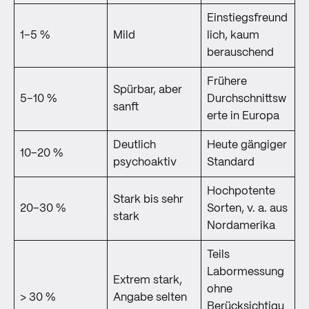
Einstiegsfreund
1–5 %
Mild
lich, kaum
berauschend
Frühere
Spürbar, aber
5–10 %
Durchschnittsw
sanft
erte in Europa
Deutlich
Heute gängiger
10–20 %
psychoaktiv
Standard
Hochpotente
Stark bis sehr
20–30 %
Sorten, v. a. aus
stark
Nordamerika
Teils
Labormessung
Extrem stark,
ohne
> 30 %
Angabe selten
Berücksichtigu