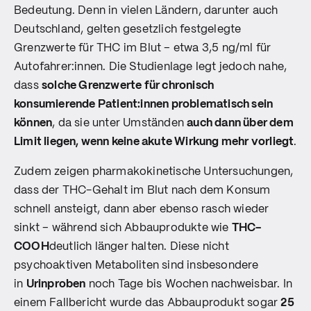
Bedeutung. Denn in vielen Ländern, darunter auch
Deutschland, gelten gesetzlich festgelegte
Grenzwerte für THC im Blut – etwa 3,5 ng/ml für
Autofahrer:innen. Die Studienlage legt jedoch nahe,
dass
solche Grenzwerte für chronisch
konsumierende Patient:innen problematisch sein
können
, da sie unter Umständen
auch dann über dem
Limit liegen, wenn keine akute Wirkung mehr vorliegt
.
Zudem zeigen pharmakokinetische Untersuchungen,
dass der THC-Gehalt im Blut nach dem Konsum
schnell ansteigt, dann aber ebenso rasch wieder
sinkt – während sich Abbauprodukte wie
THC-
COOH
deutlich länger halten. Diese nicht
psychoaktiven Metaboliten sind insbesondere
in
Urinproben
noch Tage bis Wochen nachweisbar. In
einem Fallbericht wurde das Abbauprodukt sogar
25