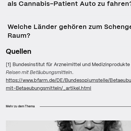
als Cannabis-Patient Auto zu fahren
Es gibt keine spezielle Bescheinigung, die Cannabis-Patient:i
erlaubt. Entscheidend ist allein die Fahrtüchtigkeit. Ein ärztlic
Welche Länder gehören zum Scheng
medizinischen Hintergrund erklären, bietet aber keinen Freifahr
Raum?
Der Schengen-Raum umfasst heute 29 Länder, darunter die m
Quellen
sowie Island, Liechtenstein, Norwegen und die Schweiz. Hier ein
Belgien Bulgarien Dänemark Deutschland Estland Finnland Fra
[1] Bundesinstitut für Arzneimittel und Medizinprodukte (
Griechenland Island Italien Kroatien Lettland Liechtenstein Li
Reisen mit Betäubungsmitteln
.
Malta Niederlande Norwegen Österreich Polen Portugal Rumä
https://www.bfarm.de/DE/Bundesopiumstelle/Betaeubu
Schweiz Slowakei Slowenien Spanien Tschechische Republik Un
mit-Betaeubungsmitteln/_artikel.html
Mehr zu dem Thema