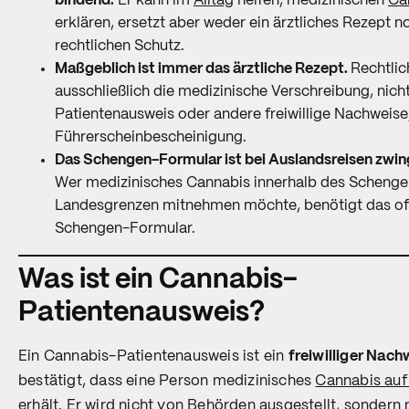
bindend.
Er kann im
Alltag
helfen, medizinischen
Ca
erklären, ersetzt aber weder ein ärztliches Rezept n
rechtlichen Schutz.
Maßgeblich ist immer das ärztliche Rezept.
Rechtlic
ausschließlich die medizinische Verschreibung, nich
Patientenausweis oder andere freiwillige Nachweise,
Führerscheinbescheinigung.
Das Schengen-Formular ist bei Auslandsreisen zwing
Wer medizinisches Cannabis innerhalb des Scheng
Landesgrenzen mitnehmen möchte, benötigt das offi
Schengen-Formular.
Was ist ein Cannabis-
Patientenausweis?
Ein Cannabis-Patientenausweis ist ein
freiwilliger Nach
bestätigt, dass eine Person medizinisches
Cannabis auf
erhält. Er wird nicht von Behörden ausgestellt, sondern