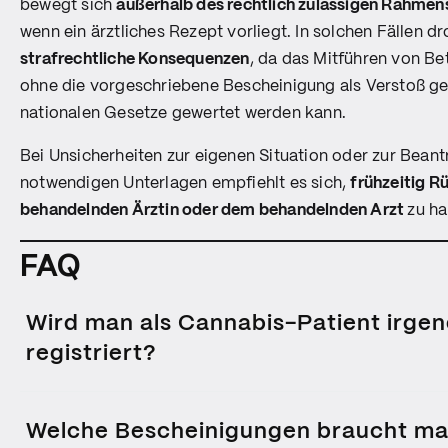
bewegt sich
außerhalb des rechtlich zulässigen Rahmen
wenn ein ärztliches Rezept vorliegt. In solchen Fällen d
strafrechtliche Konsequenzen
, da das Mitführen von B
ohne die vorgeschriebene Bescheinigung als Verstoß ge
nationalen Gesetze gewertet werden kann.
Bei Unsicherheiten zur eigenen Situation oder zur Bean
notwendigen Unterlagen empfiehlt es sich,
frühzeitig R
behandelnden Ärztin oder dem behandelnden Arzt
zu ha
FAQ
Wird man als Cannabis-Patient irge
registriert?
Nein. Cannabis-Patient:innen werden nicht zentral registriert.
unterliegt dem medizinischen Datenschutz und wird nicht auto
Welche Bescheinigungen braucht ma
Behörden weitergegeben.