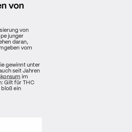
en von
lisierung von
ppe junger
iehen daran,
r umgeben vom
ie gewinnt unter
uch seit Jahren
skonsum
im
: Gilt für THC
 bloß ein