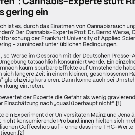
fen": Cannabis-Experte stuft Ri
s gering ein
ch ist es, durch das Einatmen von Cannabisrauch un
rden? Der Cannabis-Experte Prof. Dr. Bernd Werse, D
chtforschung der Frankfurt University of Applied Scien
gering – zumindest unter üblichen Bedingungen.
i, so Werse im Gespräch mit der Deutschen Presse-Ag
Umgebung tatsächlich konsumiert werde. Ein einzelner
emnach kaum spürbare Effekte auf Umstehende habe
 sich längere Zeit in einem kleinen, geschlossenen R
s" gleichzeitig kursieren. Dann könne auch bei Umste
irkung eintreten.
ewertet der Experte die Gefahr als wenig gravierend
er Einschätzung nach „quasi überhaupt nicht“.[1]
te ein Experiment der Universitäten Mainz und Jena 
 nicht konsumierende Proband:innen hielten sich me
dischen Coffeeshop auf – ohne dass ihre THC-Werte 
tiegen.[2]