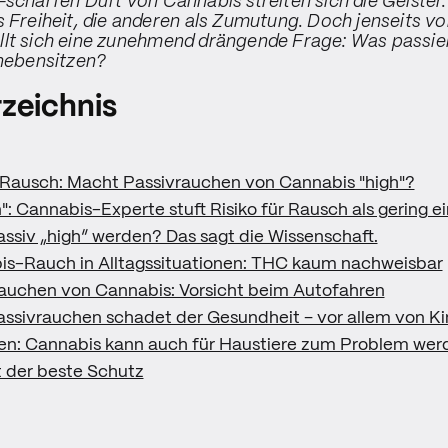
-scharfen Duft von Cannabis streiten sich die Geister.
s Freiheit, die anderen als Zumutung. Doch jenseits v
lt sich eine zunehmend drängende Frage: Was passier
anebensitzen?
rzeichnis
 Rausch: Macht Passivrauchen von Cannabis "high"?
n": Cannabis-Experte stuft Risiko für Rausch als gering ei
siv „high“ werden? Das sagt die Wissenschaft.
s-Rauch in Alltagssituationen: THC kaum nachweisbar
auchen von Cannabis: Vorsicht beim Autofahren
ssivrauchen schadet der Gesundheit – vor allem von K
en: Cannabis kann auch für Haustiere zum Problem wer
t der beste Schutz