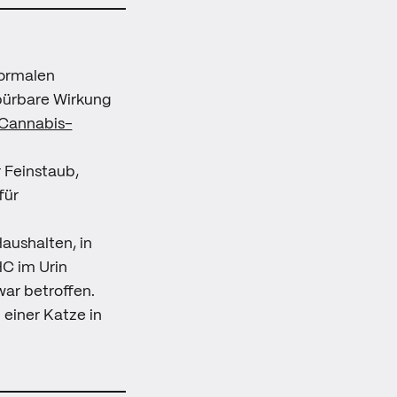
normalen
spürbare Wirkung
Cannabis-
 Feinstaub,
für
aushalten, in
HC im Urin
war betroffen.
 einer Katze in