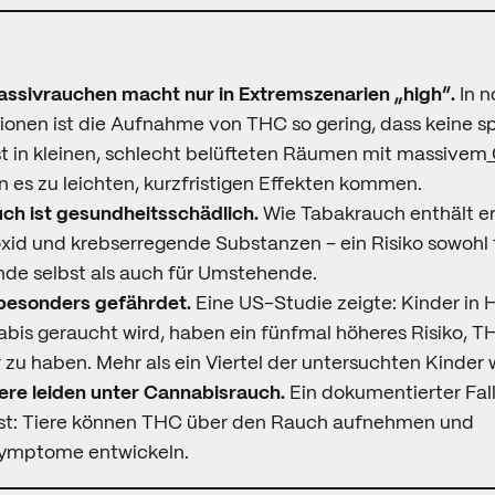
ssivrauchen macht nur in Extremszenarien „high“.
In 
tionen ist die Aufnahme von THC so gering, dass keine 
st in kleinen, schlecht belüfteten Räumen mit massivem
 es zu leichten, kurzfristigen Effekten kommen.
ch ist gesundheitsschädlich.
Wie Tabakrauch enthält er
id und krebserregende Substanzen – ein Risiko sowohl 
de selbst als auch für Umstehende.
 besonders gefährdet.
Eine US-Studie zeigte: Kinder in H
is geraucht wird, haben ein fünfmal höheres Risiko, T
zu haben. Mehr als ein Viertel der untersuchten Kinder 
ere leiden unter Cannabisrauch.
Ein dokumentierter Fall
st: Tiere können THC über den Rauch aufnehmen und
symptome entwickeln.