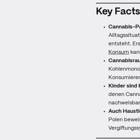
Key Facts
Cannabis-Pa
Alltagssitua
entsteht. Er
Konsum
kann
Cannabisrau
Kohlenmonox
Konsumieren
Kinder sind
denen Cannab
nachweisbar 
Auch Hausti
Polen bewei
Vergiftungs