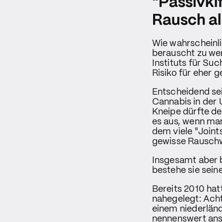
"Passivkif
Rausch al
Wie wahrscheinli
berauscht zu we
Instituts für Su
Risiko für eher 
Entscheidend se
Cannabis in der 
Kneipe dürfte d
es aus, wenn man
dem viele "Joint
gewisse Rauschw
Insgesamt aber b
bestehe sie sein
Bereits 2010 hat
nahegelegt: Acht
einem niederlän
nennenswert ans