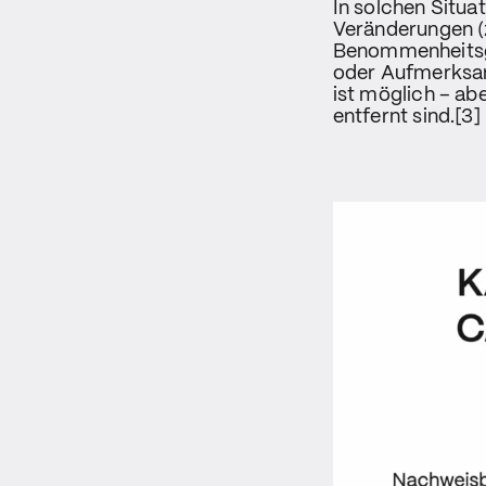
In solchen Situa
Veränderungen (z
Benommenheitsge
oder Aufmerksamk
ist möglich – ab
entfernt sind.[3]