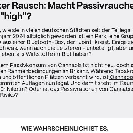
er Rausch: Macht Passivrauch
"high"?
, wie sie in vielen deutschen Städten seit der Teillega
jahr 2024 alltäglich geworden ist: ein Park, eine Gru
aus einer Bluetooth-Box, der "Joint" kreist. Einige z
och was, wenn auch die Letzteren – unbeteiligt, abe
ebenfalls Wirkstoffe im Blut haben?
dem Passivkonsum von Cannabis ist nicht neu, doch s
hen Rahmenbedingungen an Brisanz. Während Tabakra
und öffentlichen Plätzen verbannt wird, ist
Cannabi
timmten Auflagen nun legal. Und damit steht im Raum
für Nikotin? Oder ist das Passivrauchen von Cannabis
Risiko?