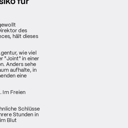
siko für
gewollt
irektor des
ces, hält dieses
entur, wie viel
 "Joint" in einer
n. Anders sehe
aum aufhalte, in
henden eine
. Im Freien
ähnliche Schlüsse
hrere Stunden in
im Blut