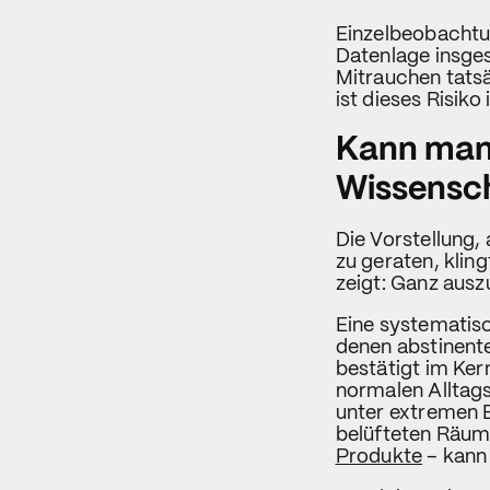
Einzelbeobachtun
Datenlage insge
Mitrauchen tats
ist dieses Risiko
Kann man 
Wissensch
Die Vorstellung,
zu geraten, klin
zeigt: Ganz auszu
Eine systematisc
denen abstinent
bestätigt im Ke
normalen Alltag
unter extremen E
belüfteten Räum
Produkte
– kann