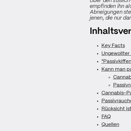
Über den süßlich
empfinden ihn al
Abneigungen stel
jenen, die nur d
Inhaltsve
Key Facts
Ungewollter
"Passivkiffe
Kann man pas
Cannabi
Passivr
Cannabis-Pa
Passivrauch
Rücksicht is
FAQ
Quellen