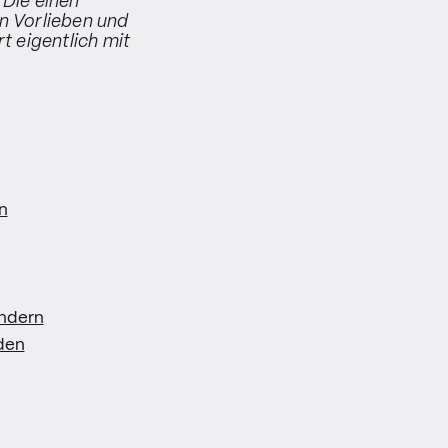
 Die einen
on Vorlieben und
t eigentlich mit
n
indern
den