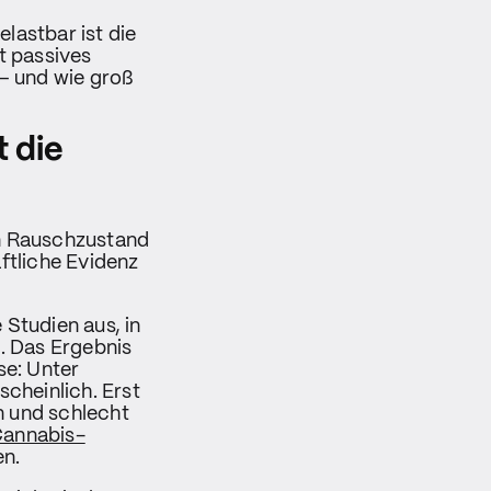
lastbar ist die
t passives
– und wie groß
 die
en Rauschzustand
aftliche Evidenz
 Studien aus, in
. Das Ergebnis
se: Unter
cheinlich. Erst
n und schlecht
annabis-
n.