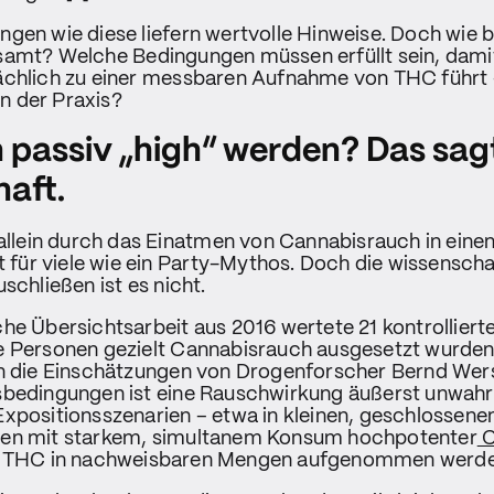
gen wie diese liefern wertvolle Hinweise. Doch wie be
samt? Welche Bedingungen müssen erfüllt sein, dami
ächlich zu einer messbaren Aufnahme von THC führt 
 in der Praxis?
passiv „high“ werden? Das sagt
aft.
 allein durch das Einatmen von Cannabisrauch in ein
gt für viele wie ein Party-Mythos. Doch die wissensch
schließen ist es nicht.
he Übersichtsarbeit aus 2016 wertete 21 kontrollierte
e Personen gezielt Cannabisrauch ausgesetzt wurden
rn die Einschätzungen von Drogenforscher Bernd Wer
sbedingungen ist eine Rauschwirkung äußerst unwahrs
xpositionsszenarien – etwa in kleinen, geschlossene
en mit starkem, simultanem Konsum hochpotenter
C
 THC in nachweisbaren Mengen aufgenommen werde