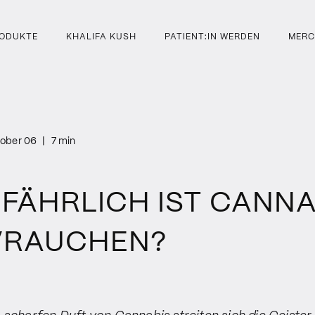
ODUKTE
KHALIFA KUSH
PATIENT:IN WERDEN
MERC
ober 06
|
7 min
EFÄHRLICH IST CANNA
VRAUCHEN?